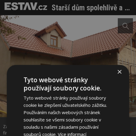
Starší dům spolehlivě a bezpečně zateplíte pomocí provětrávané fasády
×
Tyto webové stránky
používají soubory cookie.
Tyto webové stránky používají soubory
cookie ke zlepšení uživatelského zážitku.
Sdílet na Facebooku
Používáním našich webových stránek
souhlasíte se všemi soubory cookie v
Závěrečné natáhnutí lepidla s perlinkou. Na jaře přijde na řadu
souladu s našimi zásadami používání
Sdílet na Pinterestu
finální pohledová vrstva.
souborů cookie.
Více informací