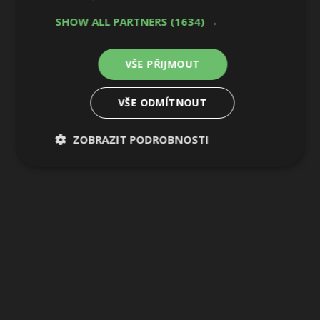
SHOW ALL PARTNERS
(1634) →
7 / 13
VŠE PŘIJMOUT
VŠE ODMÍTNOUT
ZOBRAZIT PODROBNOSTI
Nezbytně
Výkonové
Soubory
nutné
soubory
cílení
soubory
Funkční soubory
Nezařazené
soubory