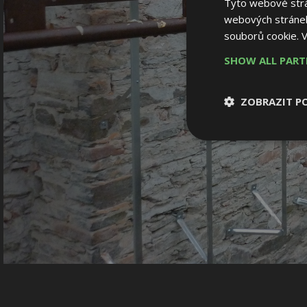
Tyto webové strán
webových stránek
souborů cookie.
V
SHOW ALL PAR
ZOBRAZIT P
Nezbytně nutn
soubory
Nezbytně nutné
Nezbytně nutné soubo
Webové stránky nelz