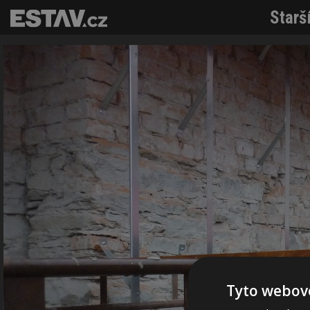
Starš
Tyto webové