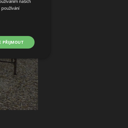
oužíváním našich
 používání
E PŘIJMOUT
Nezařazené
soubory
ařazené soubory
 a správa účtu.