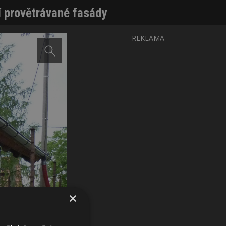
í provětrávané fasády
REKLAMA
×