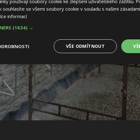
ky používají soubory cookie ke zlepšení uživatelského zážitku. P
 souhlasíte se všemi soubory cookie v souladu s našimi zásadami
íce informací
TNERS
(1634) →
ODROBNOSTI
VŠE ODMÍTNOUT
VŠ
é
Výkonové
Soubory cílení
Funkční soubory
soubory
 soubory
Výkonové soubory
Soubory cílení
Funkční soubory
Nez
ry cookie umožňují základní funkce webových stránek, jako je přihlášení uživatele
e bez nezbytně nutných souborů cookie správně používat.
Provider
/