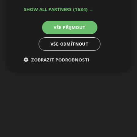
SHOW ALL PARTNERS
(1634) →
20 / 20
VŠE PŘIJMOUT
VŠE ODMÍTNOUT
ZOBRAZIT PODROBNOSTI
Nezbytně
Výkonové
Soubory
nutné
soubory
cílení
soubory
Funkční soubory
Nezařazené
soubory