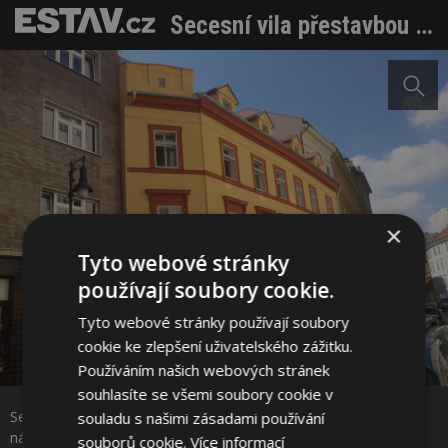
Secesní vila přestavbou neztratila své kouzlo, přesto snížila náklady na vytápění
×
Tyto webové stránky
používají soubory cookie.
Tyto webové stránky používají soubory
cookie ke zlepšení uživatelského zážitku.
Sdílet na Facebooku
Používáním našich webových stránek
souhlasíte se všemi soubory cookie v
Secesní vila přestavbou neztratila své kouzlo, přesto snížila
souladu s našimi zásadami používání
Sdílet na Pinterestu
náklady na vytápění FOTO: Tomáš Vanický
souborů cookie.
Více informací