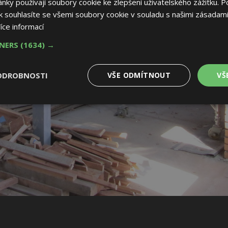
ky používají soubory cookie ke zlepšení uživatelského zážitku. P
 souhlasíte se všemi soubory cookie v souladu s našimi zásadami
íce informací
TNERS
(1634) →
ODROBNOSTI
VŠE ODMÍTNOUT
VŠ
é
Výkonové
Soubory cílení
Funkční soubory
soubory
 soubory
Výkonové soubory
Soubory cílení
Funkční soubory
Nez
ry cookie umožňují základní funkce webových stránek, jako je přihlášení uživatele
e bez nezbytně nutných souborů cookie správně používat.
Provider
/