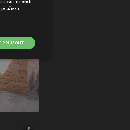
oužíváním našich
 používání
E PŘIJMOUT
Nezařazené
soubory
ařazené soubory
 a správa účtu.