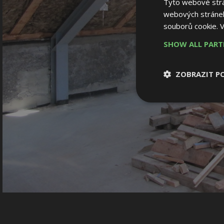
Tyto webové strán
webových stránek
souborů cookie.
V
SHOW ALL PAR
ZOBRAZIT P
Nezbytně nutn
soubory
Nezbytně nutné
Nezbytně nutné soubo
Webové stránky nelz