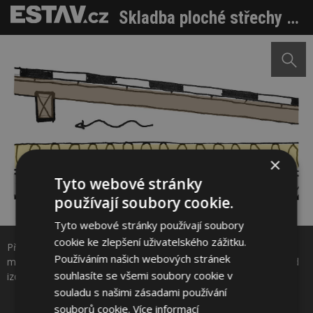
Skladba ploché střechy jednoplášťové a dvouplášťové
×
Tyto webové stránky
používají soubory cookie.
Tyto webové stránky používají soubory
Sdílet na Facebooku
cookie ke zlepšení uživatelského zážitku.
Příklad dvouplášťové ploché střechy popsané výše. Vzduchová
Používáním našich webových stránek
mezera musí umožnit odvětrání vlhkosti. I přesto je potřeba pod
Sdílet na Pinterestu
souhlasíte se všemi soubory cookie v
izolaci uložit těsnou parozábranu.
souladu s našimi zásadami používání
souborů cookie.
Více informací