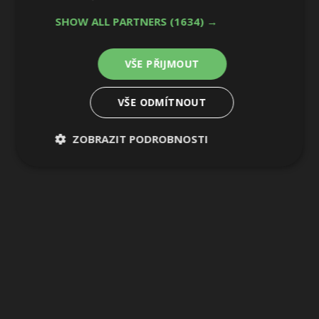
1 / 2
SHOW ALL PARTNERS
(1634) →
VŠE PŘIJMOUT
VŠE ODMÍTNOUT
ZOBRAZIT PODROBNOSTI
Nezbytně
Výkonové
Soubory
nutné
soubory
cílení
soubory
Funkční soubory
Nezařazené
soubory