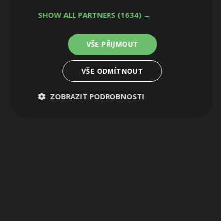
SHOW ALL PARTNERS
(1634) →
VŠE PŘIJMOUT
VŠE ODMÍTNOUT
ZOBRAZIT PODROBNOSTI
Nezbytně
Výkonové
Soubory
nutné
soubory
cílení
soubory
Funkční soubory
Nezařazené
soubory