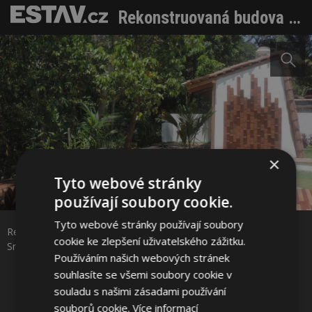
Rekonstruovaná budova a zahrada poskytuje klid na cvičení. Srdcem areálu je kuchyně
×
Tyto webové stránky
Sdílet na Facebooku
používají soubory cookie.
Tyto webové stránky používají soubory
Rekonstruovaná budova a zahrada poskytuje klid na cvičení.
Sdílet na Pinterestu
cookie ke zlepšení uživatelského zážitku.
Srdcem areálu je kuchyně Foto: Marina Pineda
Používáním našich webových stránek
souhlasíte se všemi soubory cookie v
7 / 24
souladu s našimi zásadami používání
souborů cookie.
Více informací