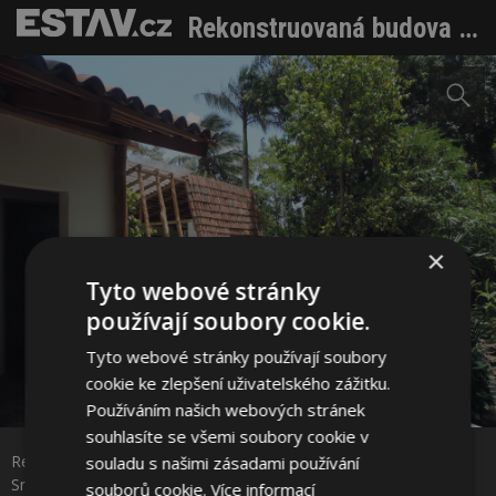
Rekonstruovaná budova a zahrada poskytuje klid na cvičení. Srdcem areálu je kuchyně
×
Tyto webové stránky
používají soubory cookie.
Tyto webové stránky používají soubory
cookie ke zlepšení uživatelského zážitku.
Sdílet na Facebooku
Používáním našich webových stránek
souhlasíte se všemi soubory cookie v
Rekonstruovaná budova a zahrada poskytuje klid na cvičení.
souladu s našimi zásadami používání
Sdílet na Pinterestu
Srdcem areálu je kuchyně Foto: Marina Pineda
souborů cookie.
Více informací