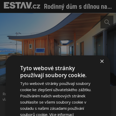
Rodinný dům s dílnou navrhli architekti, majitelka si jej ale přetváří vlastníma rukama
×
Tyto webové stránky
používají soubory cookie.
Sdílet na Facebooku
Tyto webové stránky používají soubory
cookie ke zlepšení uživatelského zážitku.
Rodinný dům s dílnou navrhli architekti a majitelka si jej přetváří
Používáním našich webových stránek
Sdílet na Pinterestu
vlastníma rukama Foto: Makoto Kunisada
souhlasíte se všemi soubory cookie v
souladu s našimi zásadami používání
souborů cookie.
Více informací
8 / 17