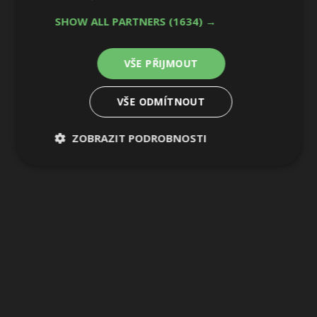
SHOW ALL PARTNERS
(1634) →
VŠE PŘIJMOUT
VŠE ODMÍTNOUT
ZOBRAZIT PODROBNOSTI
Nezbytně
Výkonové
Soubory
nutné
soubory
cílení
soubory
Funkční soubory
Nezařazené
soubory