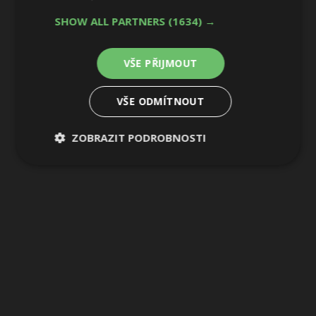
SHOW ALL PARTNERS
(1634) →
VŠE PŘIJMOUT
VŠE ODMÍTNOUT
ZOBRAZIT PODROBNOSTI
Nezbytně
Výkonové
Soubory
nutné
soubory
cílení
soubory
Funkční soubory
Nezařazené
soubory