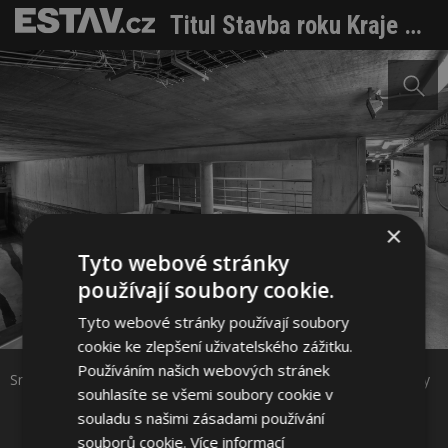
Titul Stavba roku Kraje Vysočina 2016 získaly čtyři stavby
×
Tyto webové stránky
používají soubory cookie.
Sdílet na Facebooku
Tyto webové stránky používají soubory
cookie ke zlepšení uživatelského zážitku.
Sdílet na Pinterestu
Používáním našich webových stránek
Snížení znečištění ve vodních tocích ze stokové sítě města Jihlavy
souhlasíte se všemi soubory cookie v
souladu s našimi zásadami používání
4 / 4
souborů cookie.
Více informací