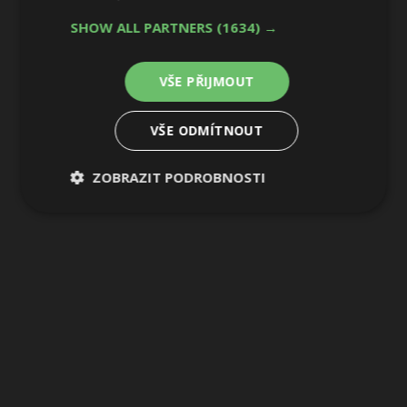
SHOW ALL PARTNERS
(1634) →
VŠE PŘIJMOUT
VŠE ODMÍTNOUT
ZOBRAZIT PODROBNOSTI
Nezbytně
Výkonové
Soubory
nutné
soubory
cílení
soubory
Funkční soubory
Nezařazené
soubory