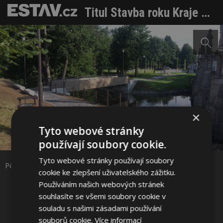
Titul Stavba roku Kraje Vysočina 2016 získaly čtyři stavby
×
Tyto webové stránky
Sdílet na Facebooku
používají soubory cookie.
Tyto webové stránky používají soubory
Sdílet na Pinterestu
Pěší trasy podél barokního mostu ve Žďáře nad Sázavou
cookie ke zlepšení uživatelského zážitku.
Používáním našich webových stránek
2 / 4
souhlasíte se všemi soubory cookie v
souladu s našimi zásadami používání
souborů cookie.
Více informací