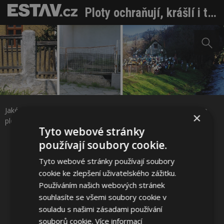
Ploty ochraňují, krášlí i tvoří hranice. Zapojte se do fotosoutěže!
Sdílet na Facebooku
Jaké sousedy asi dělají tyto ploty???...Co přinesla voda, patří na
×
Sdílet na Pinterestu
plot – Nový Hrozenkov
Tyto webové stránky
používají soubory cookie.
1 / 4
Tyto webové stránky používají soubory
cookie ke zlepšení uživatelského zážitku.
Používáním našich webových stránek
souhlasíte se všemi soubory cookie v
souladu s našimi zásadami používání
souborů cookie.
Více informací