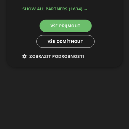
SHOW ALL PARTNERS
(1634) →
VŠE PŘIJMOUT
VŠE ODMÍTNOUT
ZOBRAZIT PODROBNOSTI
Nezbytně
Výkonové
Soubory
nutné
soubory
cílení
soubory
Funkční soubory
Nezařazené
soubory