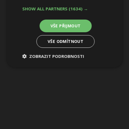
SHOW ALL PARTNERS
(1634) →
VŠE PŘIJMOUT
VŠE ODMÍTNOUT
ZOBRAZIT PODROBNOSTI
Nezbytně
Výkonové
Soubory
nutné
soubory
cílení
soubory
Funkční soubory
Nezařazené
soubory