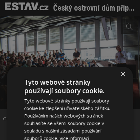
Český ostrovní dům připravuje realizaci, získává si zájem odborníků i veřejnosti
×
Tyto webové stránky
používají soubory cookie.
Sdílet na Facebooku
Tyto webové stránky používají soubory
cookie ke zlepšení uživatelského zážitku.
Sdílet na Pinterestu
Používáním našich webových stránek
Odborný workshop Zdroj: Český ostrovní dům
souhlasíte se všemi soubory cookie v
souladu s našimi zásadami používání
3 / 3
souborů cookie.
Více informací