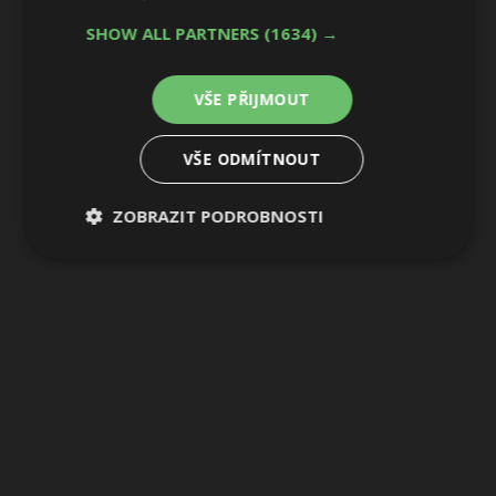
5 / 9
SHOW ALL PARTNERS
(1634) →
VŠE PŘIJMOUT
VŠE ODMÍTNOUT
ZOBRAZIT PODROBNOSTI
Nezbytně
Výkonové
Soubory
nutné
soubory
cílení
soubory
Funkční soubory
Nezařazené
soubory