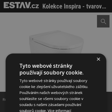
Kolekce Inspira - tvarová nespoutanost v koupelně
×
Tyto webové stránky
používají soubory cookie.
Tyto webové stránky používají soubory
Sdílet na Facebooku
cookie ke zlepšení uživatelského zážitku.
Používáním našich webových stránek
Sdílet na Pinterestu
souhlasíte se všemi soubory cookie v
Roca Round
souladu s našimi zásadami používání
souborů cookie.
Více informací