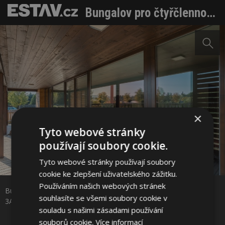
Bungalov pro čtyřčlennou rodinu v Rožmitále pod Třemšínem
×
Tyto webové stránky
používají soubory cookie.
Tyto webové stránky používají soubory
Sdílet na Facebooku
cookie ke zlepšení uživatelského zážitku.
Používáním našich webových stránek
Bungalov pro čtyřčlennou rodinu v Rožmitále pod Třemšínem ©
Sdílet na Pinterestu
souhlasíte se všemi soubory cookie v
3AE s.r.o.
souladu s našimi zásadami používání
souborů cookie.
Více informací