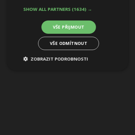
5 / 13
SHOW ALL PARTNERS
(1634) →
VŠE PŘIJMOUT
VŠE ODMÍTNOUT
ZOBRAZIT PODROBNOSTI
Nezbytně
Výkonové
Soubory
nutné
soubory
cílení
soubory
Funkční soubory
Nezařazené
soubory