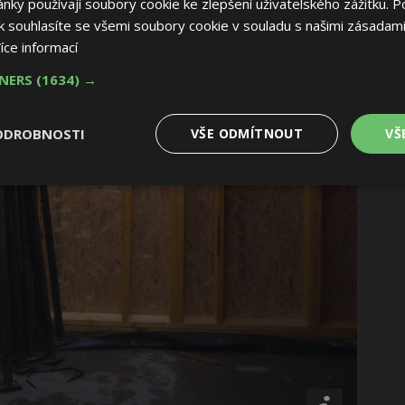
ky používají soubory cookie ke zlepšení uživatelského zážitku. P
 souhlasíte se všemi soubory cookie v souladu s našimi zásadami
íce informací
TNERS
(1634) →
ODROBNOSTI
VŠE ODMÍTNOUT
VŠ
é
Výkonové
Soubory cílení
Funkční soubory
soubory
 soubory
Výkonové soubory
Soubory cílení
Funkční soubory
Nez
ry cookie umožňují základní funkce webových stránek, jako je přihlášení uživatele
e bez nezbytně nutných souborů cookie správně používat.
Provider
/