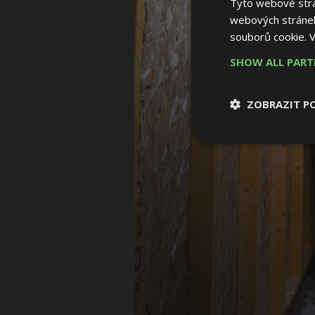
Tyto webové strán
webových stránek
souborů cookie.
V
SHOW ALL PAR
ZOBRAZIT P
Nezbytně nutn
soubory
Nezbytně nutné
Nezbytně nutné soubo
Webové stránky nelz