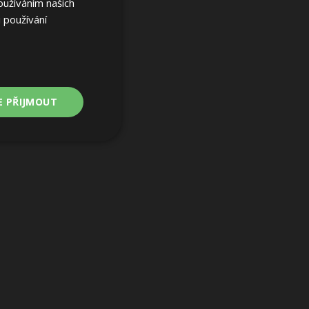
oužíváním našich
 používání
E PŘIJMOUT
Nezařazené
soubory
ařazené soubory
 a správa účtu.