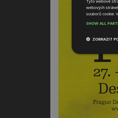
Tyto webové strán
webových stránek
souborů cookie.
V
SHOW ALL PAR
ZOBRAZIT P
Nezbytně nutn
soubory
Nezbytně nutné
Nezbytně nutné soubo
Webové stránky nelz