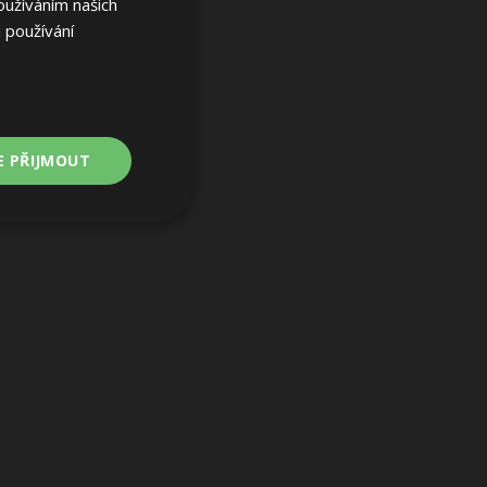
oužíváním našich
 používání
E PŘIJMOUT
Nezařazené
soubory
ařazené soubory
 a správa účtu.