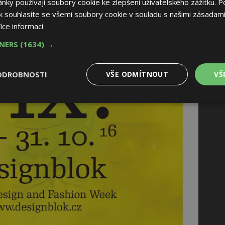
ky používají soubory cookie ke zlepšení uživatelského zážitku. P
 souhlasíte se všemi soubory cookie v souladu s našimi zásadami
íce informací
TNERS
(1634) →
ODROBNOSTI
VŠE ODMÍTNOUT
VŠ
é
Výkonové
Soubory cílení
Funkční soubory
soubory
 soubory
Výkonové soubory
Soubory cílení
Funkční soubory
Nez
ry cookie umožňují základní funkce webových stránek, jako je přihlášení uživatele
e bez nezbytně nutných souborů cookie správně používat.
Provider
/