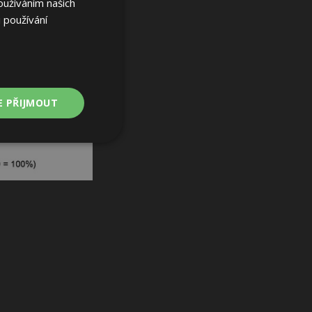
oužíváním našich
 používání
E PŘIJMOUT
Nezařazené
soubory
ařazené soubory
 a správa účtu.