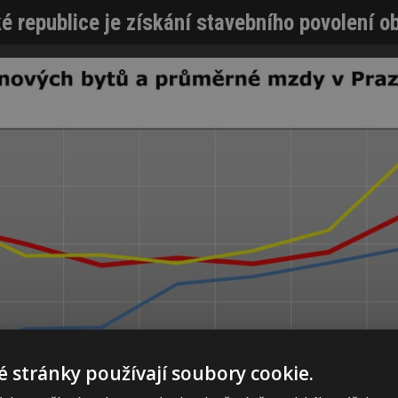
é republice je získání stavebního povolení ob
 stránky používají soubory cookie.