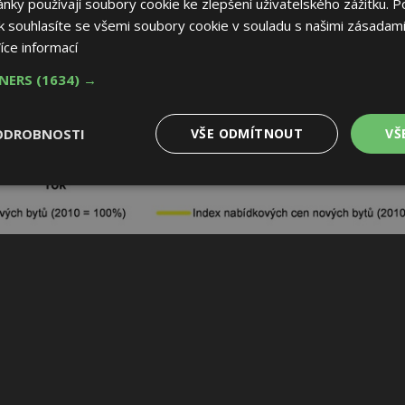
ky používají soubory cookie ke zlepšení uživatelského zážitku. P
 souhlasíte se všemi soubory cookie v souladu s našimi zásadami
íce informací
TNERS
(1634) →
ODROBNOSTI
VŠE ODMÍTNOUT
VŠ
é
Výkonové
Soubory cílení
Funkční soubory
soubory
 soubory
Výkonové soubory
Soubory cílení
Funkční soubory
Nez
ry cookie umožňují základní funkce webových stránek, jako je přihlášení uživatele
e bez nezbytně nutných souborů cookie správně používat.
Provider
/