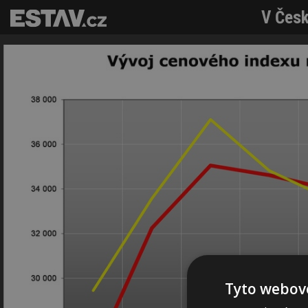
V Česk
Tyto webové