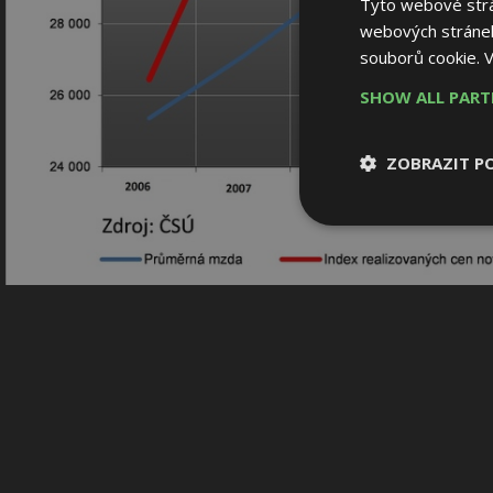
Tyto webové strán
webových stránek
souborů cookie.
V
SHOW ALL PAR
ZOBRAZIT P
Nezbytně nutn
soubory
Nezbytně nutné
Nezbytně nutné soubo
Webové stránky nelz