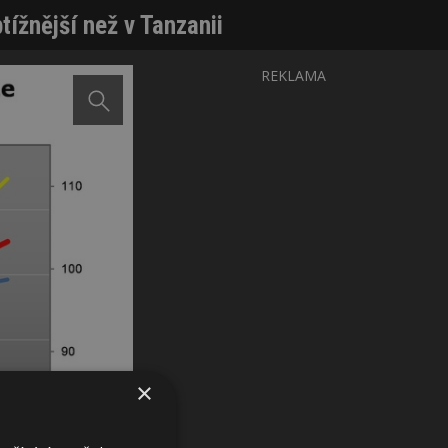
tížnější než v Tanzanii
REKLAMA
×