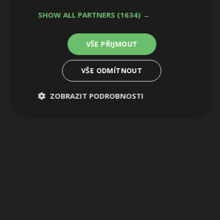
SHOW ALL PARTNERS
(1634) →
VŠE PŘIJMOUT
VŠE ODMÍTNOUT
ZOBRAZIT PODROBNOSTI
Nezbytně
Výkonové
Soubory
nutné
soubory
cílení
soubory
Funkční soubory
Nezařazené
soubory