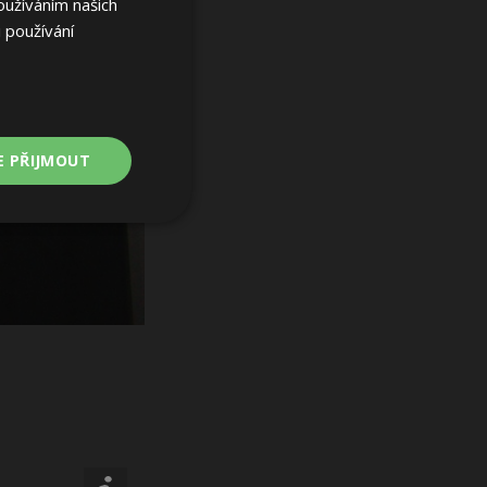
oužíváním našich
 používání
E PŘIJMOUT
Nezařazené
soubory
ařazené soubory
 a správa účtu.