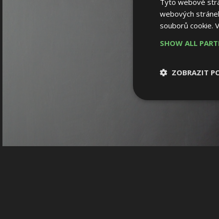
Tyto webové strán
webových stránek
souborů cookie.
V
SHOW ALL PAR
ZOBRAZIT P
Nezbytně nutn
soubory
Nezbytně nutné
Nezbytně nutné soubo
Webové stránky nelz