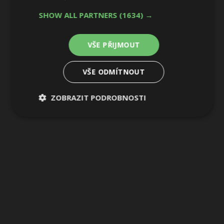
SHOW ALL PARTNERS
(1634) →
VŠE PŘIJMOUT
VŠE ODMÍTNOUT
ZOBRAZIT PODROBNOSTI
Nezbytně
Výkonové
Soubory
nutné
soubory
cílení
soubory
Funkční soubory
Nezařazené
soubory