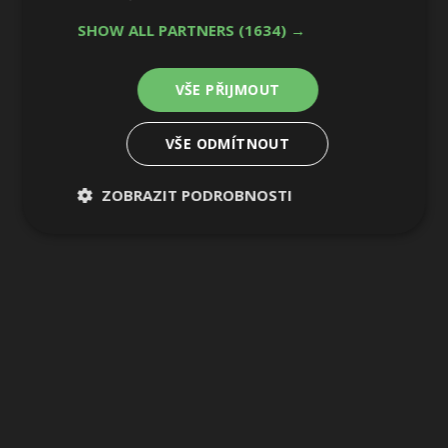
SHOW ALL PARTNERS
(1634) →
VŠE PŘIJMOUT
VŠE ODMÍTNOUT
ZOBRAZIT PODROBNOSTI
Nezbytně
Výkonové
Soubory
nutné
soubory
cílení
soubory
Funkční soubory
Nezařazené
soubory