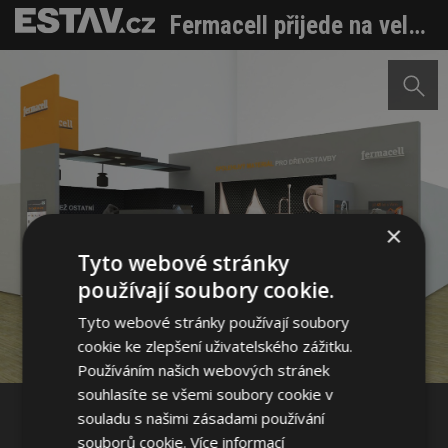
Fermacell přijede na veletrh Dřevostavby 2016 s novou expozicí i s novým produktem
×
Tyto webové stránky
používají soubory cookie.
Sdílet na Facebooku
Tyto webové stránky používají soubory
cookie ke zlepšení uživatelského zážitku.
Sdílet na Pinterestu
Používáním našich webových stránek
souhlasíte se všemi soubory cookie v
souladu s našimi zásadami používání
1 / 3
souborů cookie.
Více informací