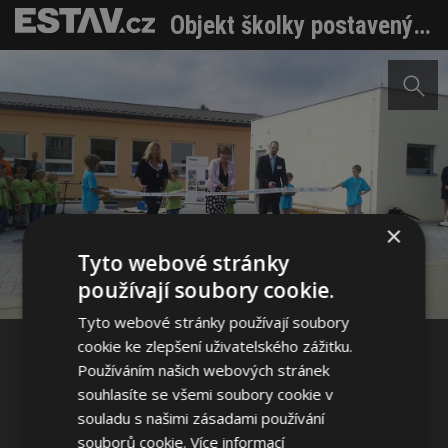
Objekt školky postavený za dva měsíce
Sdílet na Facebooku
×
Tyto webové stránky
používají soubory cookie.
Sdílet na Pinterestu
Tyto webové stránky používají soubory
cookie ke zlepšení uživatelského zážitku.
2 / 2
Používáním našich webových stránek
souhlasíte se všemi soubory cookie v
souladu s našimi zásadami používání
souborů cookie.
Více informací