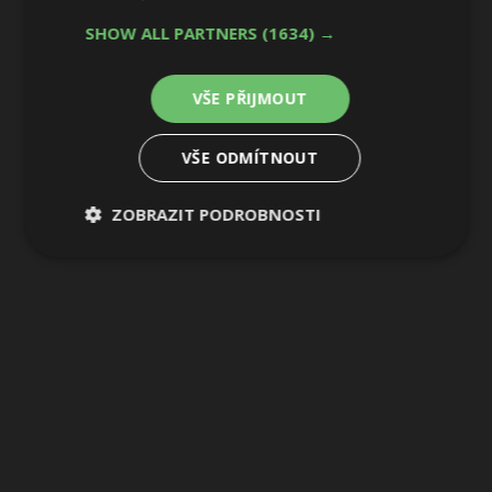
SHOW ALL PARTNERS
(1634) →
VŠE PŘIJMOUT
VŠE ODMÍTNOUT
ZOBRAZIT PODROBNOSTI
Nezbytně
Výkonové
Soubory
nutné
soubory
cílení
soubory
Funkční soubory
Nezařazené
soubory