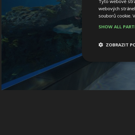
Tyto webové strán
webových stránek
souborů cookie.
V
SHOW ALL PAR
ZOBRAZIT P
Nezbytně nutn
soubory
Nezbytně nutné
Nezbytně nutné soubo
Webové stránky nelz