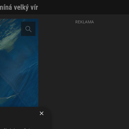
íná velký vír
REKLAMA
×