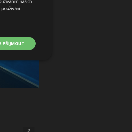
oužíváním našich
 používání
E PŘIJMOUT
Nezařazené
soubory
ařazené soubory
 a správa účtu.