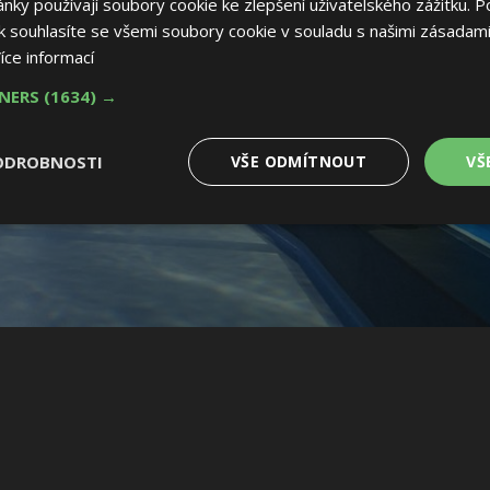
ky používají soubory cookie ke zlepšení uživatelského zážitku. P
 souhlasíte se všemi soubory cookie v souladu s našimi zásadami
íce informací
TNERS
(1634) →
ODROBNOSTI
VŠE ODMÍTNOUT
VŠ
é
Výkonové
Soubory cílení
Funkční soubory
soubory
 soubory
Výkonové soubory
Soubory cílení
Funkční soubory
Nez
ry cookie umožňují základní funkce webových stránek, jako je přihlášení uživatele
e bez nezbytně nutných souborů cookie správně používat.
Provider
/