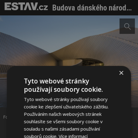
Budova dánského národního akvária připomíná velký vír
×
Tyto webové stránky
používají soubory cookie.
Sdílet na Facebooku
Tyto webové stránky používají soubory
cookie ke zlepšení uživatelského zážitku.
Sdílet na Pinterestu
Používáním našich webových stránek
Foto: 3XN Architects
souhlasíte se všemi soubory cookie v
souladu s našimi zásadami používání
13 / 19
souborů cookie.
Více informací