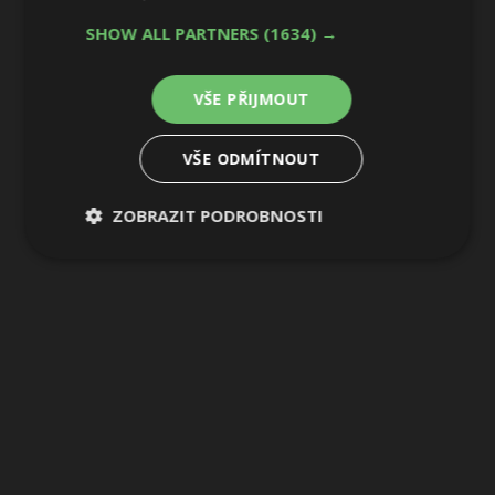
SHOW ALL PARTNERS
(1634) →
VŠE PŘIJMOUT
VŠE ODMÍTNOUT
ZOBRAZIT PODROBNOSTI
Nezbytně
Výkonové
Soubory
nutné
soubory
cílení
soubory
Funkční soubory
Nezařazené
soubory