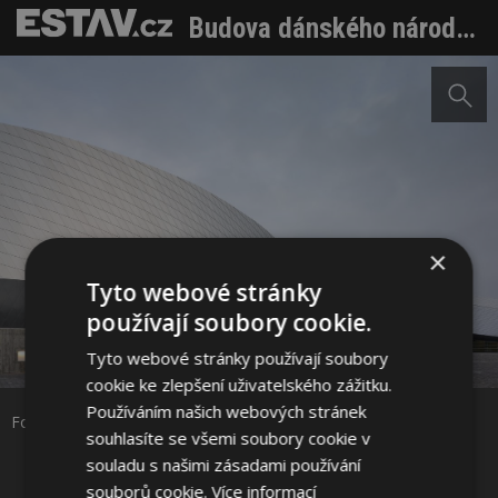
Budova dánského národního akvária připomíná velký vír
×
Tyto webové stránky
používají soubory cookie.
Sdílet na Facebooku
Tyto webové stránky používají soubory
cookie ke zlepšení uživatelského zážitku.
Sdílet na Pinterestu
Používáním našich webových stránek
Foto: 3XN Architects
souhlasíte se všemi soubory cookie v
souladu s našimi zásadami používání
1 / 19
souborů cookie.
Více informací