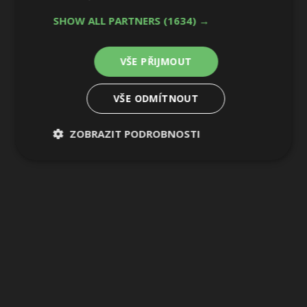
SHOW ALL PARTNERS
(1634) →
VŠE PŘIJMOUT
VŠE ODMÍTNOUT
ZOBRAZIT PODROBNOSTI
Nezbytně
Výkonové
Soubory
nutné
soubory
cílení
soubory
Funkční soubory
Nezařazené
soubory