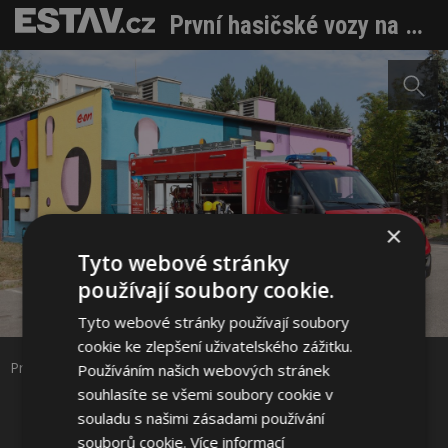
První hasičské vozy na CNG má Kraj Vysočina
×
Tyto webové stránky
používají soubory cookie.
Sdílet na Facebooku
Tyto webové stránky používají soubory
cookie ke zlepšení uživatelského zážitku.
Sdílet na Pinterestu
První hasičské vozy na CNG má Kraj Vysočina
Používáním našich webových stránek
souhlasíte se všemi soubory cookie v
souladu s našimi zásadami používání
1 / 6
souborů cookie.
Více informací