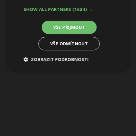
SHOW ALL PARTNERS
(1634) →
VŠE PŘIJMOUT
VŠE ODMÍTNOUT
ZOBRAZIT PODROBNOSTI
Nezbytně
Výkonové
Soubory
nutné
soubory
cílení
soubory
Funkční soubory
Nezařazené
soubory