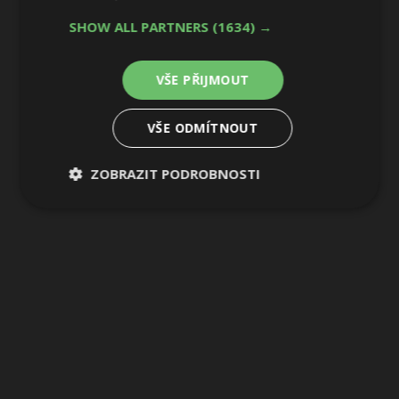
SHOW ALL PARTNERS
(1634) →
VŠE PŘIJMOUT
VŠE ODMÍTNOUT
ZOBRAZIT PODROBNOSTI
Nezbytně
Výkonové
Soubory
nutné
soubory
cílení
soubory
Funkční soubory
Nezařazené
soubory