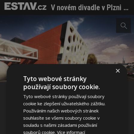
V novém divadle v Plzni probíhají poslední stavební práce
Sdílet na Facebooku
×
Sdílet na Pinterestu
Tyto webové stránky
používají soubory cookie.
6 / 14
Tyto webové stránky používají soubory
cookie ke zlepšení uživatelského zážitku.
Používáním našich webových stránek
souhlasíte se všemi soubory cookie v
souladu s našimi zásadami používání
souborů cookie.
Více informací