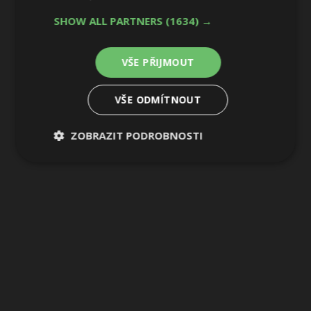
SHOW ALL PARTNERS
(1634) →
VŠE PŘIJMOUT
VŠE ODMÍTNOUT
ZOBRAZIT PODROBNOSTI
Nezbytně
Výkonové
Soubory
nutné
soubory
cílení
soubory
Funkční soubory
Nezařazené
soubory