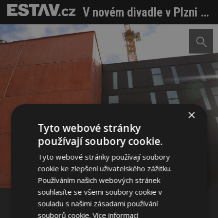
V novém divadle v Plzni probíhají poslední stavební práce
×
Tyto webové stránky
používají soubory cookie.
Sdílet na Facebooku
Tyto webové stránky používají soubory
cookie ke zlepšení uživatelského zážitku.
Sdílet na Pinterestu
Používáním našich webových stránek
souhlasíte se všemi soubory cookie v
souladu s našimi zásadami používání
13 / 14
souborů cookie.
Více informací