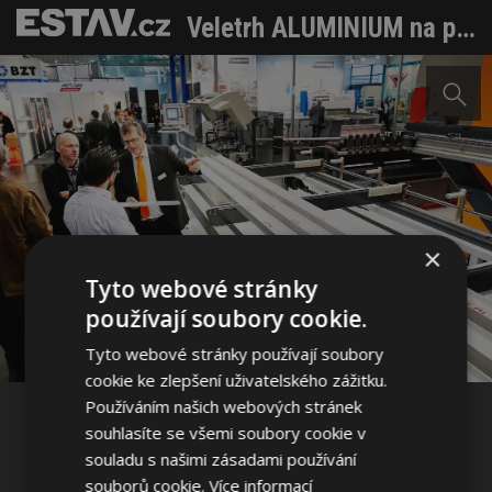
Veletrh ALUMINIUM na podzim v Německu
×
Sdílet na Facebooku
Tyto webové stránky
používají soubory cookie.
Sdílet na Pinterestu
Tyto webové stránky používají soubory
cookie ke zlepšení uživatelského zážitku.
Používáním našich webových stránek
1 / 1
souhlasíte se všemi soubory cookie v
souladu s našimi zásadami používání
souborů cookie.
Více informací