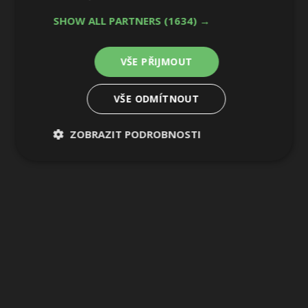
SHOW ALL PARTNERS
(1634) →
VŠE PŘIJMOUT
VŠE ODMÍTNOUT
ZOBRAZIT PODROBNOSTI
Nezbytně
Výkonové
Soubory
nutné
soubory
cílení
soubory
Funkční soubory
Nezařazené
soubory