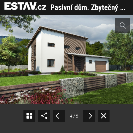
Pasivní dům. Zbytečný přepych nebo optimální a úsporné řešení?
Sdílet na Facebooku
Sdílet na Pinterestu
4 / 5