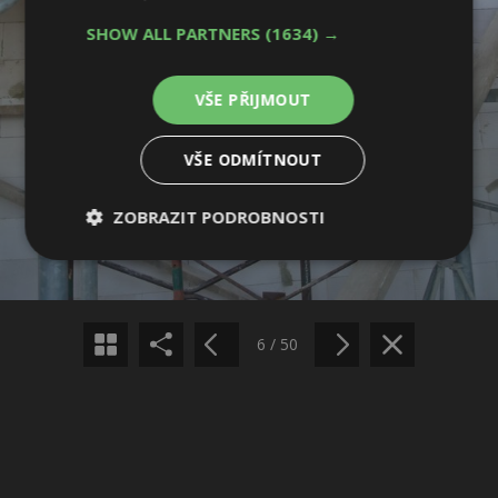
SHOW ALL PARTNERS
(1634) →
VŠE PŘIJMOUT
VŠE ODMÍTNOUT
Sdílet na Facebooku
ZOBRAZIT PODROBNOSTI
Nezbytně
Výkonové
Soubory
Sdílet na Pinterestu
nutné
soubory
cílení
soubory
6 / 50
Funkční soubory
Nezařazené
soubory