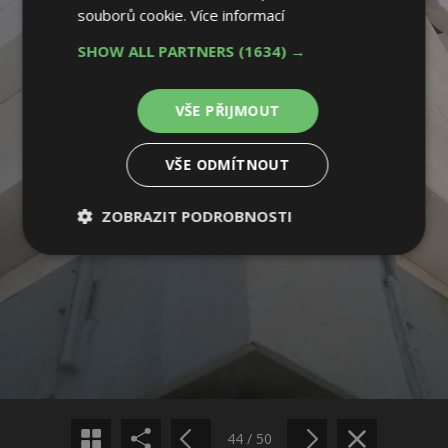
souborů cookie.
Více informací
SHOW ALL PARTNERS
(1634) →
VŠE PŘIJMOUT
VŠE ODMÍTNOUT
ZOBRAZIT PODROBNOSTI
Nezbytně
Výkonové
Soubory
nutné
soubory
cílení
soubory
Sdílet na Facebooku
Funkční soubory
Nezařazené
Sdílet na Pinterestu
soubory
44 / 50