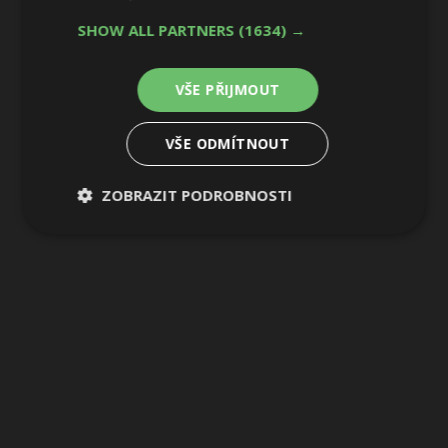
SHOW ALL PARTNERS
(1634) →
VŠE PŘIJMOUT
VŠE ODMÍTNOUT
ZOBRAZIT PODROBNOSTI
Nezbytně
Výkonové
Soubory
nutné
soubory
cílení
soubory
Funkční soubory
Nezařazené
soubory