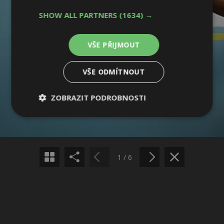
SHOW ALL PARTNERS
(1634) →
VŠE PŘIJMOUT
VŠE ODMÍTNOUT
Sdílet na Facebooku
ZOBRAZIT PODROBNOSTI
Nezbytně
Výkonové
Soubory
Sdílet na Pinterestu
nutné
soubory
cílení
soubory
1 / 6
Funkční soubory
Nezařazené
soubory