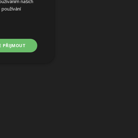
oužíváním našich
 používání
E PŘIJMOUT
Nezařazené
soubory
ařazené soubory
 a správa účtu.