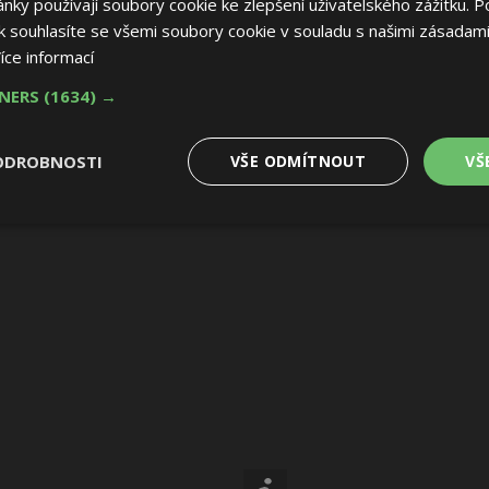
ky používají soubory cookie ke zlepšení uživatelského zážitku. P
 souhlasíte se všemi soubory cookie v souladu s našimi zásadami
íce informací
TNERS
(1634) →
ODROBNOSTI
VŠE ODMÍTNOUT
VŠ
é
Výkonové
Soubory cílení
Funkční soubory
soubory
 soubory
Výkonové soubory
Soubory cílení
Funkční soubory
Nez
ry cookie umožňují základní funkce webových stránek, jako je přihlášení uživatele
e bez nezbytně nutných souborů cookie správně používat.
Provider
/