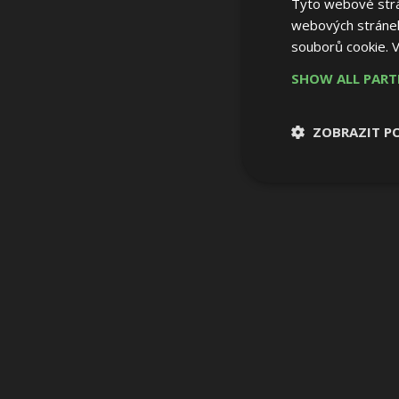
Tyto webové strán
webových stránek
souborů cookie.
V
SHOW ALL PAR
ZOBRAZIT P
Nezbytně nutn
soubory
Nezbytně nutné
Nezbytně nutné soubo
Webové stránky nelz