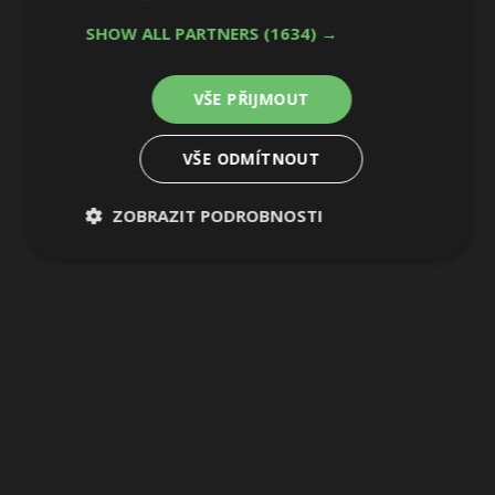
8 / 8
SHOW ALL PARTNERS
(1634) →
VŠE PŘIJMOUT
VŠE ODMÍTNOUT
ZOBRAZIT PODROBNOSTI
Nezbytně
Výkonové
Soubory
nutné
soubory
cílení
soubory
Funkční soubory
Nezařazené
soubory