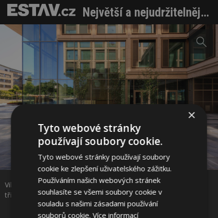
Největší a nejudržitelnější kancelářská budova ve Slovinsku
×
Tyto webové stránky
používají soubory cookie.
Tyto webové stránky používají soubory
Sdílet na Facebooku
cookie ke zlepšení uživatelského zážitku.
Používáním našich webových stránek
Vilharia. Fasáda kombinuje chorvatský vápenec a více než
Sdílet na Pinterestu
souhlasíte se všemi soubory cookie v
třímetrová okna na každém poschodí. Foto: Corwin
souladu s našimi zásadami používání
souborů cookie.
Více informací