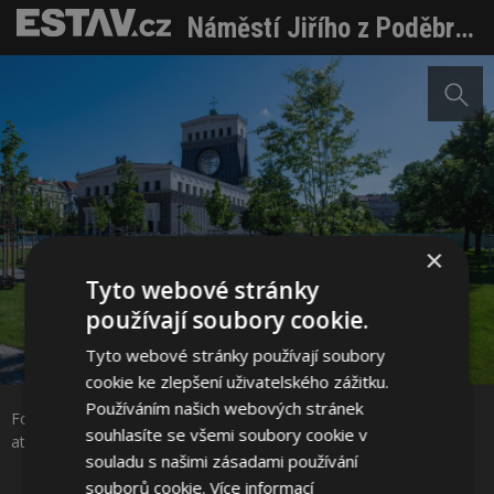
Náměstí Jiřího z Poděbrad v Praze se proměnilo v živý přírodní park, pomáhá zadržovat dešťovou vodu a reaguje na klimatické změny
×
Tyto webové stránky
používají soubory cookie.
Tyto webové stránky používají soubory
Sdílet na Facebooku
cookie ke zlepšení uživatelského zážitku.
Používáním našich webových stránek
Foto: MCA atelier Miroslava Cikána a Pavly Melkové (www.mca-
Sdílet na Pinterestu
souhlasíte se všemi soubory cookie v
atelier.com) a PIARISTI (www.piaristi.cz)
souladu s našimi zásadami používání
souborů cookie.
Více informací