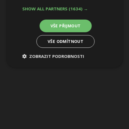
8 / 32
SHOW ALL PARTNERS
(1634) →
VŠE PŘIJMOUT
VŠE ODMÍTNOUT
ZOBRAZIT PODROBNOSTI
Nezbytně
Výkonové
Soubory
nutné
soubory
cílení
soubory
Funkční soubory
Nezařazené
soubory