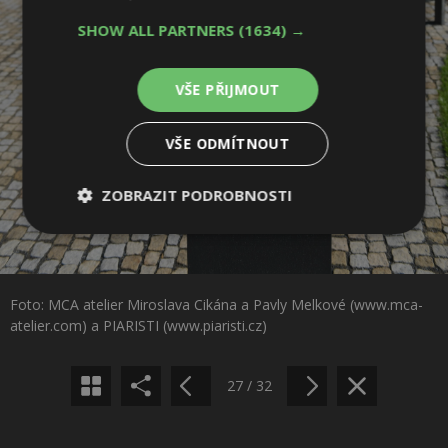
SHOW ALL PARTNERS
(1634) →
VŠE PŘIJMOUT
VŠE ODMÍTNOUT
ZOBRAZIT PODROBNOSTI
Nezbytně
Výkonové
Soubory
nutné
soubory
cílení
Sdílet na Facebooku
soubory
Foto: MCA atelier Miroslava Cikána a Pavly Melkové (www.mca-
Sdílet na Pinterestu
atelier.com) a PIARISTI (www.piaristi.cz)
Funkční soubory
Nezařazené
soubory
27 / 32