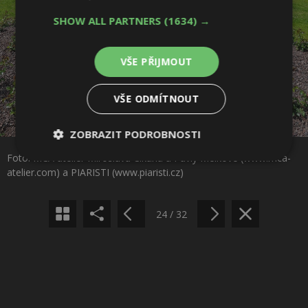
SHOW ALL PARTNERS
(1634) →
VŠE PŘIJMOUT
VŠE ODMÍTNOUT
Sdílet na Facebooku
ZOBRAZIT PODROBNOSTI
Foto: MCA atelier Miroslava Cikána a Pavly Melkové (www.mca-
Nezbytně
Výkonové
Soubory
Sdílet na Pinterestu
atelier.com) a PIARISTI (www.piaristi.cz)
nutné
soubory
cílení
soubory
24 / 32
Funkční soubory
Nezařazené
soubory