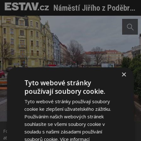
Náměstí Jiřího z Poděbrad v Praze se proměnilo v živý přírodní park, pomáhá zadržovat dešťovou vodu a reaguje na klimatické změny
×
Tyto webové stránky
používají soubory cookie.
Tyto webové stránky používají soubory
cookie ke zlepšení uživatelského zážitku.
Sdílet na Facebooku
Používáním našich webových stránek
souhlasíte se všemi soubory cookie v
Foto: MCA atelier Miroslava Cikána a Pavly Melkové (www.mca-
souladu s našimi zásadami používání
Sdílet na Pinterestu
atelier.com) a PIARISTI (www.piaristi.cz)
souborů cookie.
Více informací