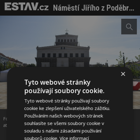
Náměstí Jiřího z Poděbrad v Praze se proměnilo v živý přírodní park, pomáhá zadržovat dešťovou vodu a reaguje na klimatické změny
×
Tyto webové stránky
používají soubory cookie.
Tyto webové stránky používají soubory
Sdílet na Facebooku
cookie ke zlepšení uživatelského zážitku.
Používáním našich webových stránek
Foto: MCA atelier Miroslava Cikána a Pavly Melkové (www.mca-
Sdílet na Pinterestu
souhlasíte se všemi soubory cookie v
atelier.com) a PIARISTI (www.piaristi.cz)
souladu s našimi zásadami používání
souborů cookie.
Více informací