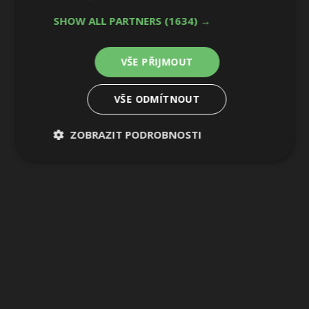
15 / 32
SHOW ALL PARTNERS
(1634) →
VŠE PŘIJMOUT
VŠE ODMÍTNOUT
ZOBRAZIT PODROBNOSTI
Nezbytně
Výkonové
Soubory
nutné
soubory
cílení
soubory
Funkční soubory
Nezařazené
soubory