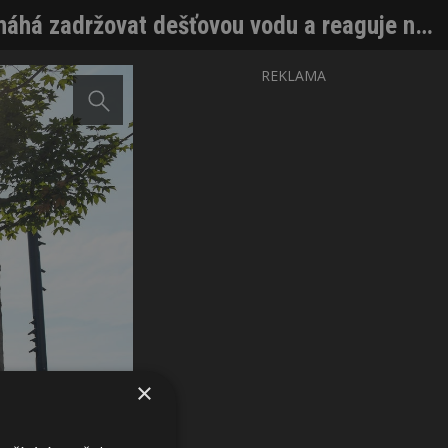
Náměstí Jiřího z Poděbrad v Praze se proměnilo v živý přírodní park, pomáhá zadržovat dešťovou vodu a reaguje na klimatické změny
REKLAMA
×