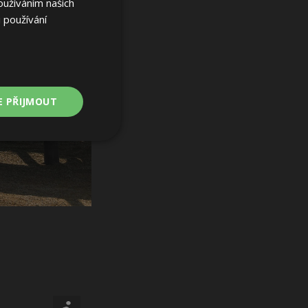
oužíváním našich
 používání
E PŘIJMOUT
Nezařazené
soubory
ařazené soubory
 a správa účtu.