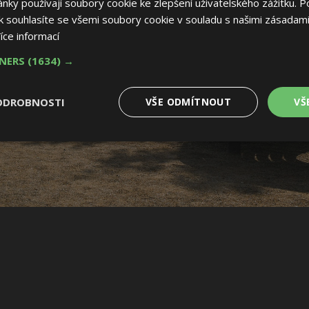
ky používají soubory cookie ke zlepšení uživatelského zážitku. P
 souhlasíte se všemi soubory cookie v souladu s našimi zásadami
íce informací
TNERS
(1634) →
ODROBNOSTI
VŠE ODMÍTNOUT
VŠ
é
Výkonové
Soubory cílení
Funkční soubory
soubory
 soubory
Výkonové soubory
Soubory cílení
Funkční soubory
Nez
ry cookie umožňují základní funkce webových stránek, jako je přihlášení uživatele
e bez nezbytně nutných souborů cookie správně používat.
Provider
/