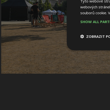
Tyto webové strán
webových stránek
souborů cookie.
V
SHOW ALL PAR
ZOBRAZIT P
Nezbytně nutn
soubory
Nezbytně nutné
Nezbytně nutné soubo
Webové stránky nelz