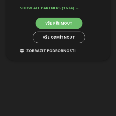
SHOW ALL PARTNERS
(1634) →
VŠE PŘIJMOUT
VŠE ODMÍTNOUT
ZOBRAZIT PODROBNOSTI
Nezbytně
Výkonové
Soubory
nutné
soubory
cílení
soubory
Funkční soubory
Nezařazené
soubory