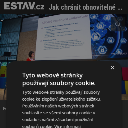
Jak chránit obnovitelné zdroje energie před kybernetickými útoky
×
Tyto webové stránky
používají soubory cookie.
Sdílet na Facebooku
Tyto webové stránky používají soubory
cookie ke zlepšení uživatelského zážitku.
Používáním našich webových stránek
Sdílet na Pinterestu
Foto: Frank Bold
souhlasíte se všemi soubory cookie v
souladu s našimi zásadami používání
3 / 3
souborů cookie.
Více informací