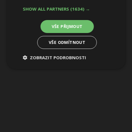
SHOW ALL PARTNERS
(1634) →
VŠE PŘIJMOUT
VŠE ODMÍTNOUT
ZOBRAZIT PODROBNOSTI
Nezbytně
Výkonové
Soubory
nutné
soubory
cílení
soubory
Funkční soubory
Nezařazené
soubory