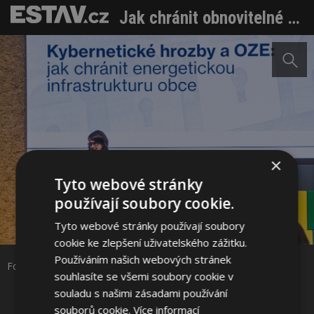
Jak chránit obnovitelné zdroje energie před kybernetickými útoky
×
Tyto webové stránky
používají soubory cookie.
Sdílet na Facebooku
Tyto webové stránky používají soubory
cookie ke zlepšení uživatelského zážitku.
Sdílet na Pinterestu
Používáním našich webových stránek
Foto: Frank Bold
souhlasíte se všemi soubory cookie v
souladu s našimi zásadami používání
1 / 3
souborů cookie.
Více informací