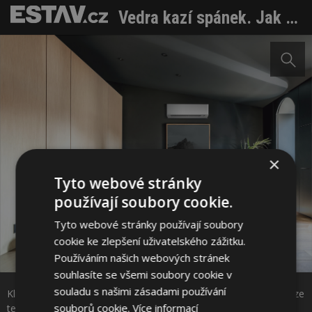
Vedra kazí spánek. Jak udržet ložnici příjemně chladnou i během léta?
×
Tyto webové stránky
používají soubory cookie.
Tyto webové stránky používají soubory
cookie ke zlepšení uživatelského zážitku.
Používáním našich webových stránek
Sdílet na Facebooku
souhlasíte se všemi soubory cookie v
souladu s našimi zásadami používání
Klimatizace Panasonic Etherea v interiéru. Zdroj: Panasonic (divize
Sdílet na Pinterestu
souborů cookie.
Více informací
tepelná čerpadla a klimatizační technika)