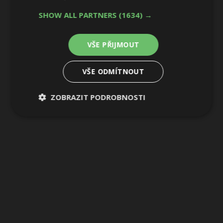
SHOW ALL PARTNERS
(1634) →
3 / 3
VŠE PŘIJMOUT
VŠE ODMÍTNOUT
ZOBRAZIT PODROBNOSTI
Nezbytně
Výkonové
Soubory
nutné
soubory
cílení
soubory
Funkční soubory
Nezařazené
soubory