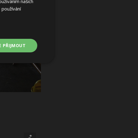
oužíváním našich
 používání
E PŘIJMOUT
Nezařazené
soubory
ařazené soubory
 a správa účtu.