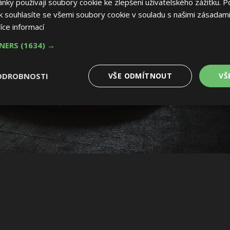
ky používají soubory cookie ke zlepšení uživatelského zážitku. P
 souhlasíte se všemi soubory cookie v souladu s našimi zásadami
íce informací
TNERS
(1634) →
ODROBNOSTI
VŠE ODMÍTNOUT
VŠ
é
Výkonové
Soubory cílení
Funkční soubory
soubory
 soubory
Výkonové soubory
Soubory cílení
Funkční soubory
Nez
ry cookie umožňují základní funkce webových stránek, jako je přihlášení uživatele
e bez nezbytně nutných souborů cookie správně používat.
Provider
/