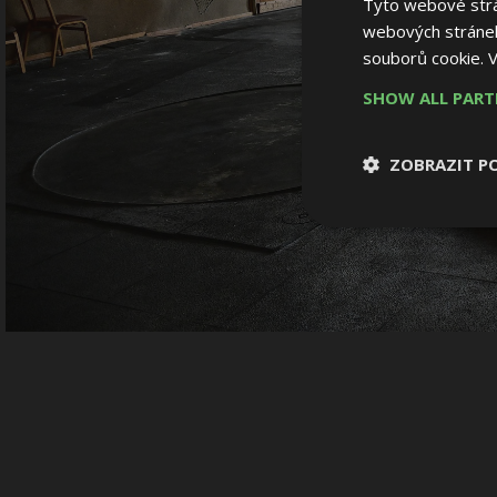
Tyto webové strán
webových stránek
souborů cookie.
V
SHOW ALL PAR
ZOBRAZIT P
Nezbytně nutn
soubory
Nezbytně nutné
Nezbytně nutné soubo
Webové stránky nelz