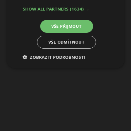
SHOW ALL PARTNERS
(1634) →
VŠE PŘIJMOUT
VŠE ODMÍTNOUT
ZOBRAZIT PODROBNOSTI
Nezbytně
Výkonové
Soubory
nutné
soubory
cílení
soubory
Funkční soubory
Nezařazené
soubory