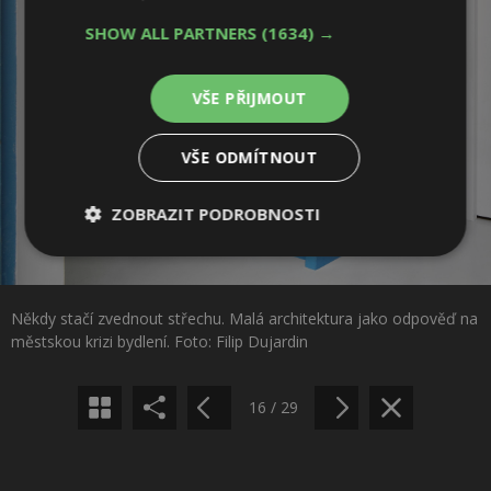
SHOW ALL PARTNERS
(1634) →
VŠE PŘIJMOUT
VŠE ODMÍTNOUT
ZOBRAZIT PODROBNOSTI
Nezbytně
Výkonové
Soubory
Sdílet na Facebooku
nutné
soubory
cílení
soubory
Někdy stačí zvednout střechu. Malá architektura jako odpověď na
Sdílet na Pinterestu
městskou krizi bydlení. Foto: Filip Dujardin
Funkční soubory
Nezařazené
soubory
16 / 29