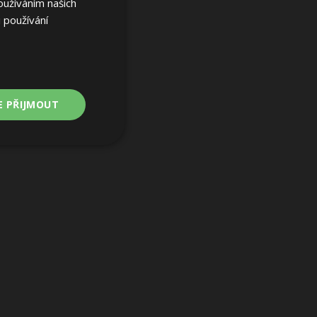
oužíváním našich
 používání
E PŘIJMOUT
Nezařazené
soubory
ařazené soubory
 a správa účtu.