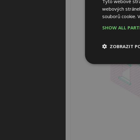
Tyto webové strán
webových stránek
souborů cookie.
V
SHOW ALL PAR
ZOBRAZIT P
Nezbytně nutn
soubory
Nezbytně nutné
Nezbytně nutné soubo
Webové stránky nelz