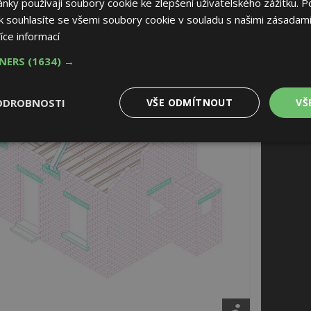
ky používají soubory cookie ke zlepšení uživatelského zážitku. P
 souhlasíte se všemi soubory cookie v souladu s našimi zásadami
íce informací
TNERS
(1634) →
ODROBNOSTI
VŠE ODMÍTNOUT
VŠ
é
Výkonové
Soubory cílení
Funkční soubory
soubory
 soubory
Výkonové soubory
Soubory cílení
Funkční soubory
Nez
ry cookie umožňují základní funkce webových stránek, jako je přihlášení uživatele
e bez nezbytně nutných souborů cookie správně používat.
Provider
/