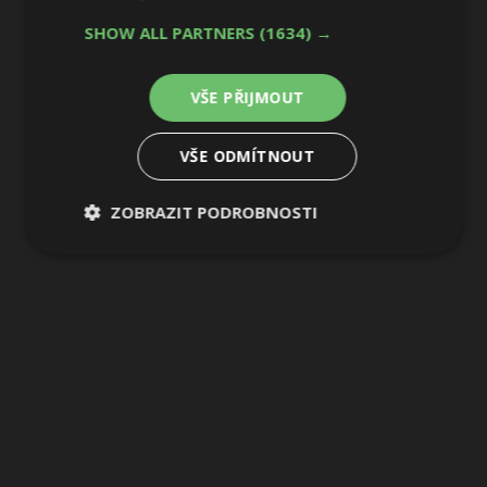
SHOW ALL PARTNERS
(1634) →
28 / 29
VŠE PŘIJMOUT
VŠE ODMÍTNOUT
ZOBRAZIT PODROBNOSTI
Nezbytně
Výkonové
Soubory
nutné
soubory
cílení
soubory
Funkční soubory
Nezařazené
soubory