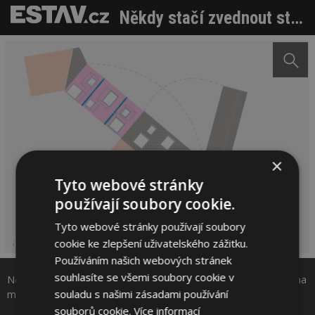
Někdy stačí zvednout střechu. Malá architektura jako odpověď na městskou krizi bydlení
×
Tyto webové stránky
používají soubory cookie.
Tyto webové stránky používají soubory
cookie ke zlepšení uživatelského zážitku.
Sdílet na Facebooku
Používáním našich webových stránek
souhlasíte se všemi soubory cookie v
Někdy stačí zvednout střechu. Malá architektura jako odpověď na
Sdílet na Pinterestu
souladu s našimi zásadami používání
městskou krizi bydlení. Zdroj: 127af
souborů cookie.
Více informací